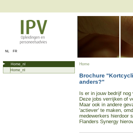
NL
FR
Home
Home_nl
Home_nl
Brochure "Kortcycli
anders?"
Is er in jouw bedrijf nog
Deze jobs verrijken of v
Maar ook in andere geva
'actiever' te maken, om
medewerkers hierdoor st
Flanders Synergy hierov