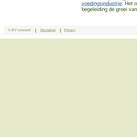
voedingsindustrie
. Het 
begeleiding de groei van
|
|
© IPV vzw/asbl
Disclaimer
Privacy