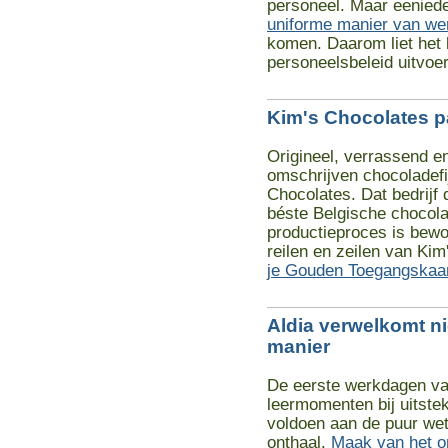
personeel. Maar eenied
uniforme manier van we
komen. Daarom liet het 
personeelsbeleid uitvoe
Kim's Chocolates p
Origineel, verrassend 
omschrijven chocoladefi
Chocolates. Dat bedrijf
béste Belgische chocol
productieproces is bew
reilen en zeilen van Ki
je Gouden Toegangskaar
Aldia verwelkomt ni
manier
De eerste werkdagen va
leermomenten bij uitstek
voldoen aan de puur wett
onthaal.
Maak van het on