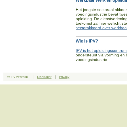
Werkbaar werk en opleidin
Het jongste sectoraal akkoo
voedingsindustrie bevat twee
opleiding. De dienstverlenin
toekomst zal hier wellicht s
sectorakkoord over werkbaa
Wie is IPV?
IPV is het opleidingscentrum
ondersteunt via vorming en 
voedingsindustrie.
|
|
© IPV vzw/asbl
Disclaimer
Privacy