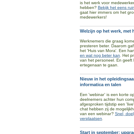
is het werk voor medewerker
hebben?
Bekijk het eens rui
gaat hier immers om het groot
medewerkers!
Welzijn op het werk, met 
Werknemers die graag komen
presteren beter. Daarom gaf
het 'Huis van Mora'. Een ha
en wat nog beter kan
. Het p
van het personeel. En geeft 
ertegenaan te gaan.
Nieuw in het opleidingsaa
informatica en talen
Een 'webinar' is een korte o
deelnemers achter hun compu
afgesproken tijdstip een 'liv
chat hebben zij de mogelijkh
van een webinar?
Snel, doel
verplaatsen
.
Start in september: upgra