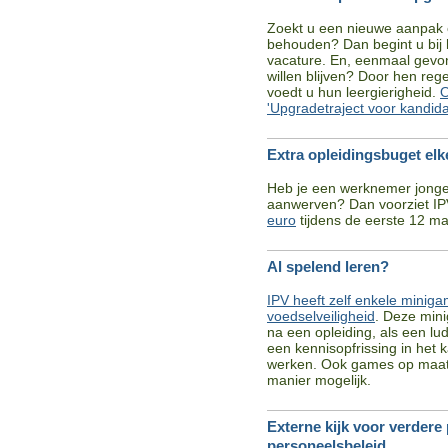
Zoekt u een nieuwe aanpak o
behouden? Dan begint u bij h
vacature. En, eenmaal gevon
willen blijven? Door hen reg
voedt u hun leergierigheid.
O
'Upgradetraject voor kandida
Extra opleidingsbuget el
Heb je een werknemer jonger 
aanwerven? Dan voorziet I
euro
tijdens de eerste 12 ma
Al spelend leren?
IPV heeft zelf enkele minig
voedselveiligheid
. Deze mini
na een opleiding, als een lud
een kennisopfrissing in het 
werken. Ook games op maat v
manier mogelijk.
Externe kijk voor verdere
personeelsbeleid