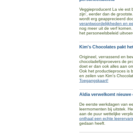
Veggieproducent La vie est be
zijn', eerder dan de grootst
wordt erg geapprecieerd doo
verantwoordelijkheden en e
nog meer uit de verf komen.
het personeelsbeleid uitvoer
Kim's Chocolates pakt he
Origineel, verrassend en b
chocoladefijnproevers de pr
doet er dan ook alles aan o
Ook het productieproces is 
en zeilen van Kim's Chocol
Toegangskaart!
Aldia verwelkomt nieuwe c
De eerste werkdagen van ee
leermomenten bij uitstek. Het
aan de puur wettelijke verpl
onthaal een echte leerervar
gedaan heeft.