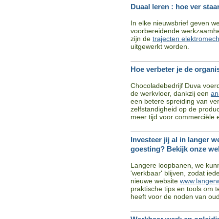
Duaal leren : hoe ver sta
In elke nieuwsbrief geven w
voorbereidende werkzaamhed
zijn de
trajecten elektromecha
uitgewerkt worden.
Hoe verbeter je de organis
Chocoladebedrijf Duva voerd
de werkvloer, dankzij een
an
een betere spreiding van ve
zelfstandigheid op de produ
meer tijd voor commerciële 
Investeer jij al in langer
goesting? Bekijk onze we
Langere loopbanen, we kunn
'werkbaar' blijven, zodat ie
nieuwe website
www.langerw
praktische tips en tools om 
heeft voor de noden van oud