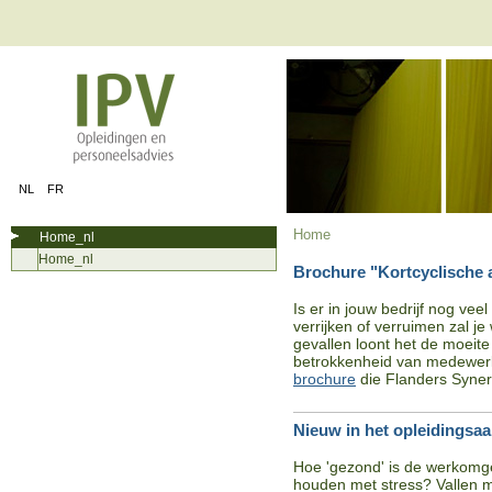
NL
FR
Home
Home_nl
Home_nl
Brochure "Kortcyclische 
Is er in jouw bedrijf nog veel
verrijken of verruimen zal j
gevallen loont het de moeite
betrokkenheid van medewerke
brochure
die Flanders Syner
Nieuw in het opleidingsaa
Hoe 'gezond' is de werkomge
houden met stress? Vallen m